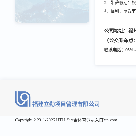
3、带薪假期：
4、
福利：享受
公司地址：福州
（公交乘车点
联系电话：0591-8
Copyright ? 2011-2026 HTH华体会体育登录入口hth.com