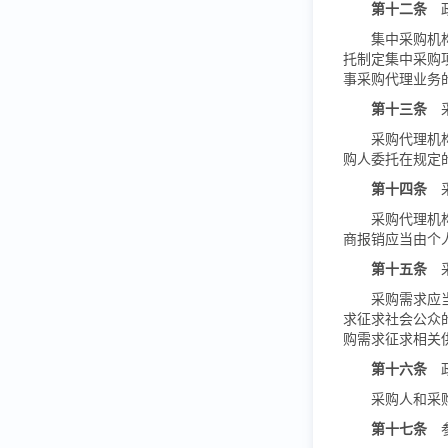
第十二条
政
集中采购机构是
托制定集中采购
事采购代理业务
第十三条
采
采购代理机构应
购人委托在规定
第十四条
采
采购代理机构工
商报销应当由个
第十五条
采
采购需求应当符
求征求社会公众
购需求征求相关
第十六条
政
采购人和采购代
第十七条
参