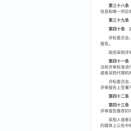
第三十八条
信息和唯一供应
第三十九条
第四十条
政
评标委员会、竞
报告。
政府采购评审专
第四十一条
法和评审标准进
或者采购代理机
评标委员会、竞
评审报告上签署
第四十二条
第四十三条
评审报告推荐的
采购人或者采购
的媒体上公告中