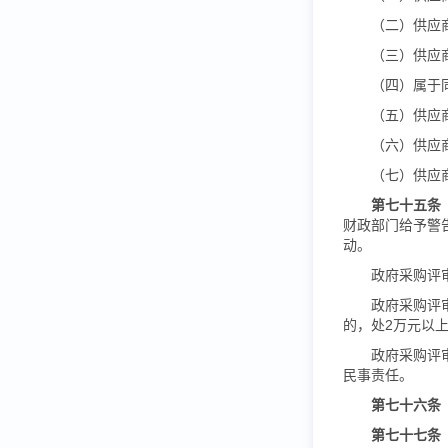
（二）供应商按
（三）供应商之
（四）属于同一
（五）供应商
（六）供应商之
（七）供应商与
第七十五条
财政部门给予警
动。
政府采购评审专
政府采购评审专
的，处2万元以
政府采购评审专
民事责任。
第七十六条
第七十七条