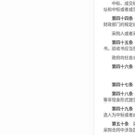
中标、成交结果
址和中标或者成
第四十四条
财政部门的规定
采购人或者采购
第四十五条
书。验收书应当
政府向社会公众
第四十六条
第四十七条
第四十八条
等非现金形式提
第四十九条
选人为中标或者
第五十条
采
采购合同中涉及