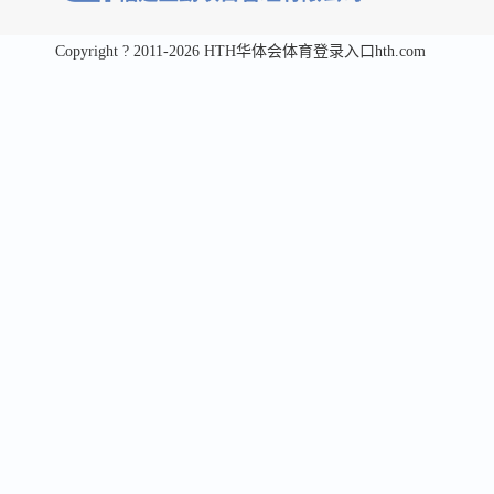
Copyright ? 2011-2026 HTH华体会体育登录入口hth.com