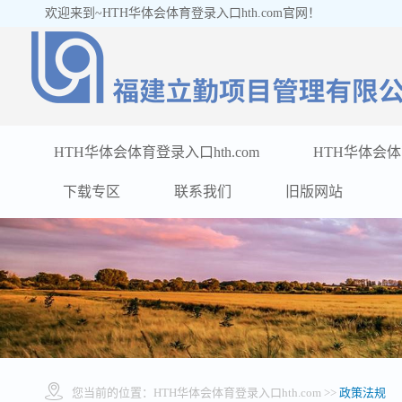
欢迎来到~HTH华体会体育登录入口hth.com官网！
HTH华体会体育登录入口hth.com
HTH华体会体育
下载专区
联系我们
旧版网站
您当前的位置：
HTH华体会体育登录入口hth.com
>>
政策法规