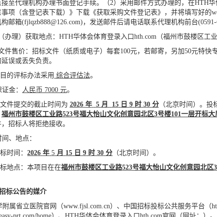
接至代理机构办理书面登记手续。（2）采用邮件方式办理的，在HTH华体会
事项（含登记表下载）》下载《获取采购文件登记表》，并将填写好的wor
箱(fjlqzb888@126.com)，发送邮件后请电话联系代理机构前台(0591-6
场（办理）获取地点：HTH华体会体育登录入口hth.com（福州市鼓楼区工
标文件售价：招标文件（纸质或电子）每套100
元，若邮寄，另加
50元特
的延误或丢失负责。
项目的评标办法采用
综合评估法
。
保证金：
人民币
7000
元
。
标文件提交的截止时间为
202
6
年
5
月
15
日
9
时
3
0
分
（北京时间）。投
：
福州市鼓楼区工业路
523号福大怡山文化创意园北区3号楼101一层开标大
件，招标人将拒绝接收。
时间、地点：
开标时间：
202
6
年
5
月
15
日
9
时
30
分
（北京时间）。
开标地点：本项目在在
福州市鼓楼区工业路
523号福大怡山文化创意园北区3
布招标公告的媒介
学附属省立医院官网（
www.fjsl.com.cn）
、
中国招标投标公共服务平台（
h
//easy-prt.com/home）
、HTH华体会体育登录入口hth.com官网（网址：）。