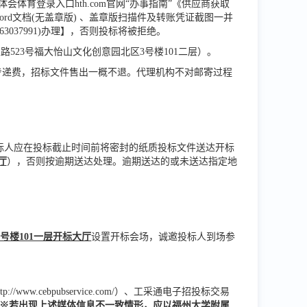
体育登录入口hth.com官网“办事指南”《供应商获取
d文档(无盖章版) 、盖章版扫描件及转账凭证截图一并
3037991)办理】
，否则投标将被拒绝。
业路523号福大怡山文化创意园北区3号楼101二层）。
快专递费，招标文件售出一概不退。代理机构不对邮寄过程
标人应在投标截止时间前将密封的纸质投标文件送达开标
厅
），否则按逾期送达处理。逾期送达的或未送达指定地
号楼101一层开标大厅
设置开标会场，诚邀投标人到场参
ttp://www.cebpubservice.com/）
、
工采通电子招投标交易
※若出现上述媒体信息不一致情形，应以福州大学附属