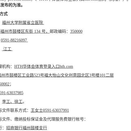
网发布的为准。
系方式
：
福州大学附属省立医院
：
福州市鼓楼区东街
134
号，
邮政编码：
350000
：
0591-88216097
：
江
工
理机构：
HTH华体会体育登录入口hth.com
福州市鼓楼区工业路
523号福大怡山文化创意园北区3号楼101二层
50002
；
591-
63037985
：
李工、徐工
。
标文件联系方式：
王女士
0591-63037991
标文件、缴纳投标保证金及代理服务费银行帐号：
行：
招商银行福州鼓楼支行