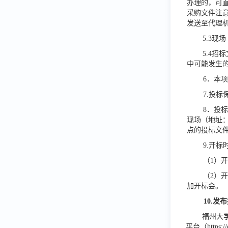
办理的，可直
采购文件注意
发送至代理机构邮
5.3现
5.4招
中可能发生
6．本
7.投标
8．投
现场（地址
点的投标文
9.开标
（
1）
（
2）
加开标会。
10.发
福州大
平台（
https: