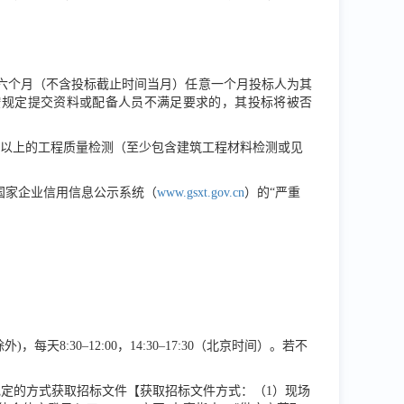
六个月（不含投标截止时间当月）任意一个月投标人为其
按规定提交资料或配备人员不满足要求的，其投标将被否
0万元及以上的工程质量检测（至少包含建筑工程材料检测或见
国家企业信用信息公示系统（
www.gsxt.gov.cn
）的
“严重
除
外
)，每天8:30–12:00，14:30–17:30（北京时间）。若不
规定
的方式获取招标文件【获取招标文件方式：（
1）现场