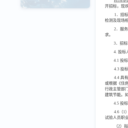
HTH华
开招标，现
1．招
检测及现场
2．服
求。
3．招
4. 投
4.1
4.3
4.4
或根据《住
行政主管部
建筑节能。
4.5
4.6
试验人员职
（
2）