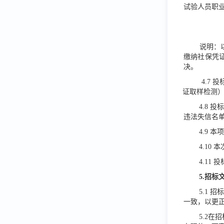
试验人员职
说明：
缴纳社保凭
决。
4.7
投
证取样检测
4.8
投
违法失信名单
4.9 
4.10
4.11 
5.招
5.1 
一致，以更
5.2在