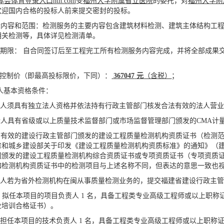
体会体育登录入口hth.com
受
福州大学附属省立医院
的委托，对
福州大学附
欢迎国内合格的投标人前来提交密封的投标。
标内容和范围：检测服务的主要内容包含建筑材料检测、建筑主体结构工
相关检测等，具体详见检测清单。
务期限： 自合同签订后至工程完工所有检测服务内容完成，并将全部成果
标控制价（即最高投标限价，下同）：
367047
元
（含税
）
；
标人基本资格条件：
 投标人须具有独立法人资格并依法持有行政主管部门核发合法有效的法人营
 投标人具有省级或以上质量技术监督部门或市场监督管理部门颁发的CMA
 具有有效的建设行政主管部门颁发的建设工程质量检测机构资质证书（检
房和城乡建设部关于印发《建设工程质量检测机构资质标准》
的通知》（
门颁发的建设工程质量检测机构综合资质证书或专项资质证书（专项资质
如检测机构资质证书中的检测项目与上述名称不同，但表达的意思一致也
 投标人若为省外检测机构在闽从事质量检测业务的，提交福建省建设行政主
（1）拟任本项目的项目负责人 1 名，具备工程类专业高级工程师或以上
业培训合格证书）。
拟担任本项目的技术负责人 1 名，具备工程类专业高级工程师或以上职