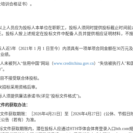
业培训合格证书）。
以上人员应为投标人本单位在职职工，投标人须同时提供投标截止时间前
证。投标人按上述规定在投标文件中配备人员并提供相应证明材料，不
标人近
5年（2021年 1 月 1 日至今）内须具有一项单项合同金额在3
）业绩。
标人未被列入
“信用中国”网站（
www.creditchina.gov.cn
）
“失信被执行
人
”和
”
。
本项目不接受联合体投标。
 本次招标采用资格后审。
投标人须
提供廉洁承诺书
(详见“投标文件格式”)
。
标文件的获取办法：
招标文件获取期限：［2026年4月21日］至［2026年4月27日］(公休、节假日
正公告（
若有）为准。
招标文件获取期限内，潜在投标人应通过HTH华体会体育登录入口hth.com