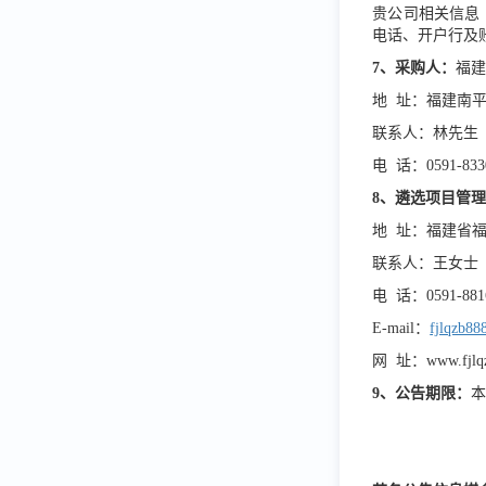
贵公司相关信息
电话、开户行及
7、采购人：
福
地
址：福建南
联系人：林先生
电
话：0591-83
8、遴选项目管
地
址：福建省福州
联系人：王女士
电
话：0591-881
E-mail：
fjlqzb8
网
址：www.f
9、公告期限：