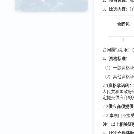
2、项目名称：
3、
比选
内
容：
合同包
1
合同履行期限：
4、资格标准：
（1）一般资格
（2）其他资格
2-1资格承诺函：
人民共和国政府
定提交供应商的
2-2
供应商须提供
2-3 本项目不
注：以上相关证
5
、
比选
文件获